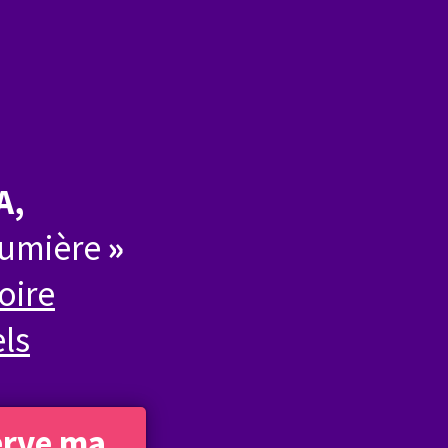
A,
Lumière
»
oire
els
erve ma