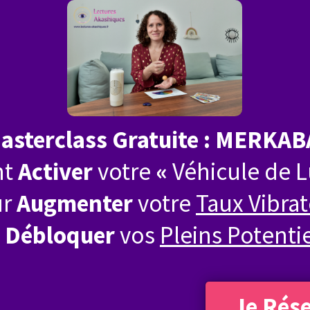
asterclass Gratuite : MERKAB
nt
Activer
votre
«
Véhicule de 
ur
Augmenter
votre
Taux Vibrat
t
Débloquer
vos
Pleins Potenti
Je Rés