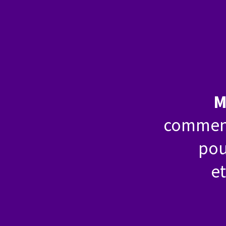
M
comme
po
e