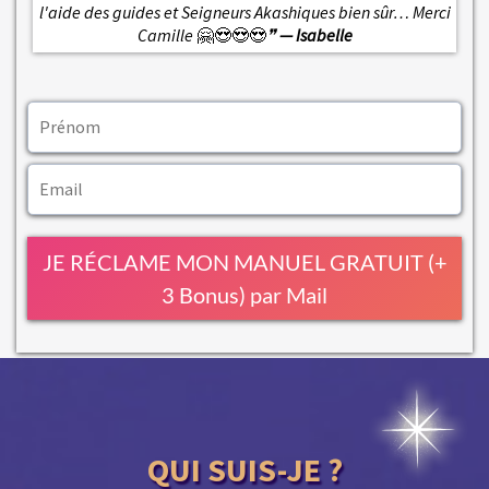
l'aide des guides et Seigneurs Akashiques bien sûr… Merci
Camille
🤗😍😍😍
❞
— Isabelle
JE RÉCLAME MON MANUEL GRATUIT (+
3 Bonus) par Mail
QUI SUIS-JE ?