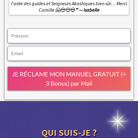
l'aide des guides et Seigneurs Akashiques bien sûr… Merci
Camille
🤗😍😍😍
❞
— Isabelle
JE RÉCLAME MON MANUEL GRATUIT (+
3 Bonus) par Mail
QUI SUIS-JE ?